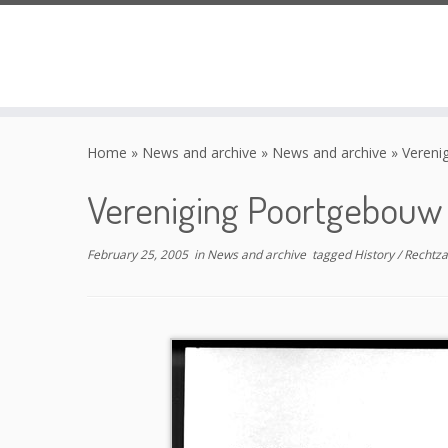
Skip
to
Home
»
News and archive
»
News and archive
»
Vereni
content
Vereniging Poortgebouw 
February 25, 2005
in
News and archive
tagged
History
/
Rechtz