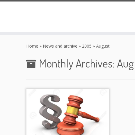
Skip
to
Home
»
News and archive
»
2005
»
August
content
Monthly Archives:
Aug